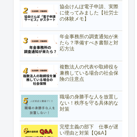
協会けんぽ電子申請、実際
に使ってみました【社労士
の体験メモ】
年金事務所の調査通知が来
たら？準備すべき書類と対
応方法
複数法人の代表や取締役を
兼務している場合の社会保
険の注意点
職場の身勝手な人を放置し
ない！秩序を守る具体的な
対策
完璧主義の部下 仕事が遅
い理由と対策【Q&A】