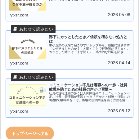
の社労士が考えます。
2026.05.08
yt-sr.com
部下にカッとしたとき／信頼を壊さない処方と
は
中小企業の現場で起きやすいトラブルも、感情に流されず
「なぜそうしたのか？」と聞くことで解決策が見えます。
カッとした時こそ「まず聞く」。感情的な対応を防ぎ、信
頼関係を築く3つの習慣を、埼玉県熊谷市の社労士が解
説。
2026.04.14
yt-sr.com
コミュニケーション不足は退職への一歩～社員
離職を防ぐための社長の声かけ習慣～
社員の退職理由の多くは人間関係やコミュニケーション不
足。社長・管理職が実践すべき「声かけ・傾聴・行動」の
3習慣で離職率を下げ、職場の信頼関係を築く方法を解説
します。
2025.08.12
yt-sr.com
トップページへ戻る