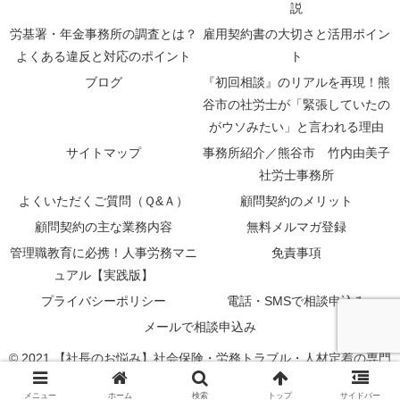
説
労基署・年金事務所の調査とは？
雇用契約書の大切さと活用ポイン
よくある違反と対応のポイント
ト
ブログ
『初回相談』のリアルを再現！熊
谷市の社労士が「緊張していたの
がウソみたい」と言われる理由
サイトマップ
事務所紹介／熊谷市 竹内由美子
社労士事務所
よくいただくご質問（Ｑ&Ａ）
顧問契約のメリット
顧問契約の主な業務内容
無料メルマガ登録
管理職教育に必携！人事労務マニ
免責事項
ュアル【実践版】
プライバシーポリシー
電話・SMSで相談申込み
メールで相談申込み
© 2021 【社長のお悩み】社会保険・労務トラブル・人材定着の専門
家＜公式サイト＞.
メニュー
ホーム
検索
トップ
サイドバー