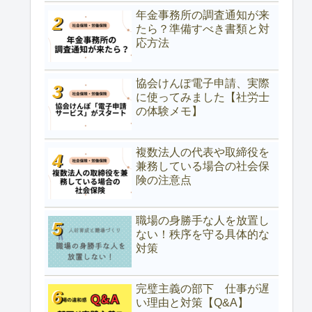
年金事務所の調査通知が来
たら？準備すべき書類と対
応方法
協会けんぽ電子申請、実際
に使ってみました【社労士
の体験メモ】
複数法人の代表や取締役を
兼務している場合の社会保
険の注意点
職場の身勝手な人を放置し
ない！秩序を守る具体的な
対策
完璧主義の部下 仕事が遅
い理由と対策【Q&A】