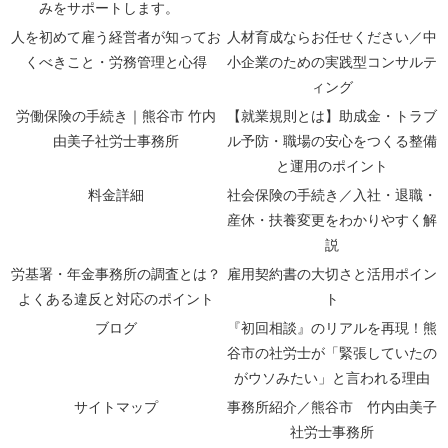
みをサポートします。
人を初めて雇う経営者が知ってお
人材育成ならお任せください／中
くべきこと・労務管理と心得
小企業のための実践型コンサルテ
ィング
労働保険の手続き｜熊谷市 竹内
【就業規則とは】助成金・トラブ
由美子社労士事務所
ル予防・職場の安心をつくる整備
と運用のポイント
料金詳細
社会保険の手続き／入社・退職・
産休・扶養変更をわかりやすく解
説
労基署・年金事務所の調査とは？
雇用契約書の大切さと活用ポイン
よくある違反と対応のポイント
ト
ブログ
『初回相談』のリアルを再現！熊
谷市の社労士が「緊張していたの
がウソみたい」と言われる理由
サイトマップ
事務所紹介／熊谷市 竹内由美子
社労士事務所