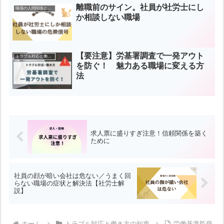
離職前のサイン。社員が社労士にし
職場の人間関係と指導
か相談しない職場
【要注意】労基署調査で一発アウト
トラブル対応と働き方の知恵
を防ぐ！ 魅力ある職場に変える方
法
求人票に盛りすぎ注意！信頼関係を築く
ために
社員の顔が暗い会社は危ない／うまく回
らない職場の症状と解決法【社労士解
説】
ホーム
トラブル対応と働き方の知恵
労働基準監督