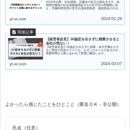
2025年以降、社会保険、労働法の改正が相次ぎます。短
時間労働者の社会保険適用拡大や106万円の壁撤廃に加
え、労働時間管理や育児介護休業制度、最低賃金の引き上
げも。企業に求められる対応ポイントを社労士がわかりや
すく解説します。
2024.01.29
yt-sr.com
【経営者必見】36協定を出さずに残業させると
会社が危ない！
【経営者必見】36協定を出さずに残業・休日労働をさせ
ると懲役や罰金のリスクも。なぜこのルールがあるのか、
残業時間の上限とあわせて簡潔に解説します。
2024.03.07
yt-sr.com
よかったら感じたことをひとこと（匿名ＯＫ・非公開）
氏名（任意）