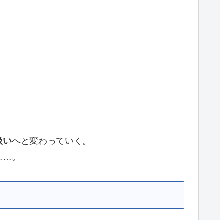
扱い
へと変わっていく。
……。