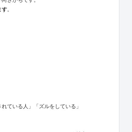
が向きがちです。
ます
。
されている人」「ズルをしている」