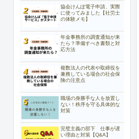
協会けんぽ電子申請、実際
に使ってみました【社労士
の体験メモ】
年金事務所の調査通知が来
たら？準備すべき書類と対
応方法
複数法人の代表や取締役を
兼務している場合の社会保
険の注意点
職場の身勝手な人を放置し
ない！秩序を守る具体的な
対策
完璧主義の部下 仕事が遅
い理由と対策【Q&A】