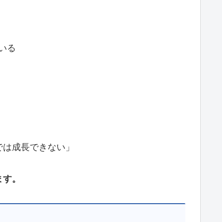
いる
では成長できない」
ます。