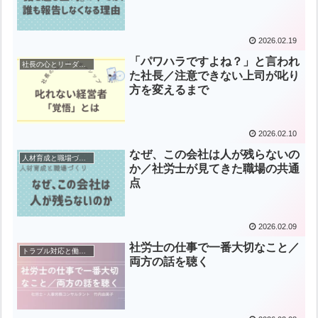
2026.02.19
「パワハラですよね？」と言われ
社長の心とリーダーシップ
た社長／注意できない上司が叱り
方を変えるまで
2026.02.10
なぜ、この会社は人が残らないの
人材育成と職場づくり
か／社労士が見てきた職場の共通
点
2026.02.09
社労士の仕事で一番大切なこと／
トラブル対応と働き方の知恵
両方の話を聴く