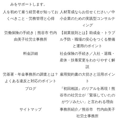
みをサポートします。
人を初めて雇う経営者が知ってお
人材育成ならお任せください／中
くべきこと・労務管理と心得
小企業のための実践型コンサルテ
ィング
労働保険の手続き｜熊谷市 竹内
【就業規則とは】助成金・トラブ
由美子社労士事務所
ル予防・職場の安心をつくる整備
と運用のポイント
料金詳細
社会保険の手続き／入社・退職・
産休・扶養変更をわかりやすく解
説
労基署・年金事務所の調査とは？
雇用契約書の大切さと活用ポイン
よくある違反と対応のポイント
ト
ブログ
『初回相談』のリアルを再現！熊
谷市の社労士が「緊張していたの
がウソみたい」と言われる理由
サイトマップ
事務所紹介／熊谷市 竹内由美子
社労士事務所