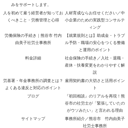
みをサポートします。
人を初めて雇う経営者が知ってお
人材育成ならお任せください／中
くべきこと・労務管理と心得
小企業のための実践型コンサルテ
ィング
労働保険の手続き｜熊谷市 竹内
【就業規則とは】助成金・トラブ
由美子社労士事務所
ル予防・職場の安心をつくる整備
と運用のポイント
料金詳細
社会保険の手続き／入社・退職・
産休・扶養変更をわかりやすく解
説
労基署・年金事務所の調査とは？
雇用契約書の大切さと活用ポイン
よくある違反と対応のポイント
ト
ブログ
『初回相談』のリアルを再現！熊
谷市の社労士が「緊張していたの
がウソみたい」と言われる理由
サイトマップ
事務所紹介／熊谷市 竹内由美子
社労士事務所