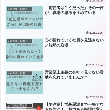
2026.02.09
「前任者はこうだった」その一言
人材育成と職場づくり
が、職場の思考を止めている
2025.11.25
心が折れていく社員を見逃さない
人材育成と職場づくり
／沈黙の崩壊
2025.11.24
営業至上主義の会社／見えない貢
人材育成と職場づくり
献を忘れていませんか？
2025.10.23
【要注意】労基署調査で一発アウ
トラブル対応と働き方の知恵
トを防ぐ！ 魅力ある職場に変え