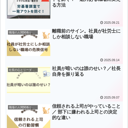
る方法
2025.09.21
離職前のサイン。社員が社労士に
職場の人間関係と指導
しか相談しない職場
2025.09.14
社員が暗いのは誰のせい？／社長
社長の心とリーダーシップ
自身を振り返る
2025.09.07
信頼される上司がやっていること
職場の人間関係と指導
／ 部下に嫌われる上司との決定
的な違い