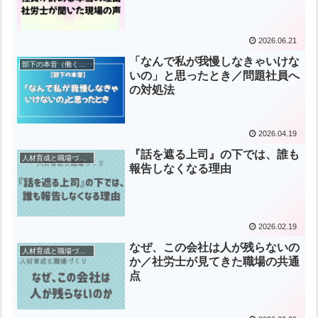
2026.06.21
「なんで私が我慢しなきゃいけな
部下の本音（働くあなたへ）
いの」と思ったとき／問題社員へ
の対処法
2026.04.19
『話を遮る上司』の下では、誰も
人材育成と職場づくり
報告しなくなる理由
2026.02.19
なぜ、この会社は人が残らないの
人材育成と職場づくり
か／社労士が見てきた職場の共通
点