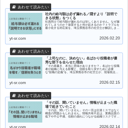
社内の給与額は必ず漏れる／隠すより「説明で
きる状態」をつくる
社員同士で給与額が漏れるのは珍しくありません。なぜ漏
れてしまうのか？放置すると何が起きるのか？トラブルを
最小化する対応策を、埼玉県熊谷市の社労士が解説しま
す。
2026.02.20
yt-sr.com
「上司なのに、決めない」名ばかり役職者が優
秀な部下を去らせた理由
「その肩書き、本当に意味がありますか？」名ばかり役職
者が組織に与える影響と、信頼を取り戻すために必要
な“役職の定義”を、埼玉県熊谷市の社労士が、現場視点で
整理します。
2026.02.15
yt-sr.com
「その話、聞いていません」情報が止まった職
場で起きていたこと
「その話、聞いていません」その一言は伝達ミスではなく
構造の問題かもしれません。情報共有不足は、業務品質の
低下や不公平感、信頼の崩れにつながる組織リスクです。
「聞いていません」が繰り返される職場の構造と、今日か
らできる改善策を、埼玉県熊谷市の社労士が解説します。
2026.02.14
yt-sr.com