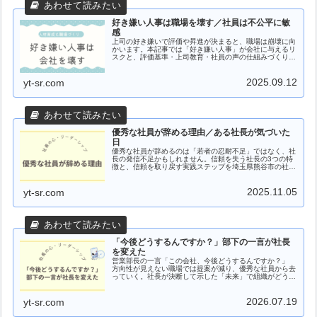
好き嫌い人事は職場を壊す／社員は不公平に敏
感
上司の好き嫌いで評価や昇進が決まると、職場は崩壊に向
かいます。本記事では「好き嫌い人事」が会社に与えるリ
スクと、評価基準・上司教育・社員の声の仕組みづくりと
いう３つの解決策を社労士が解説します。
2025.09.12
yt-sr.com
優秀な社員が辞める理由／ある社長が気づいた
日
優秀な社員が辞めるのは「若者の忍耐不足」ではなく、社
長の発信不足かもしれません。信頼を失う社長の3つの特
徴と、信頼を取り戻す実践ステップを埼玉県熊谷市の社労
士がくわしく解説します。
2025.11.05
yt-sr.com
「今後どうするんですか？」部下の一言が社長
を変えた
営業部長の一言「この会社、今後どうするんですか？」
方向性が見えない職場では提案が減り、優秀な社員から去
っていく。社長が決断して示した「未来」で組織がどう変
わったのかを、埼玉県熊谷市の社労士が解説します。
2026.07.19
yt-sr.com