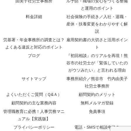
由美子社労士事務所
ル予防・職場の安心をつくる整備
と運用のポイント
料金詳細
社会保険の手続き／入社・退職・
産休・扶養変更をわかりやすく解
説
労基署・年金事務所の調査とは？
雇用契約書の大切さと活用ポイン
よくある違反と対応のポイント
ト
ブログ
『初回相談』のリアルを再現！熊
谷市の社労士が「緊張していたの
がウソみたい」と言われる理由
サイトマップ
事務所紹介／熊谷市 竹内由美子
社労士事務所
よくいただくご質問（Ｑ&Ａ）
顧問契約のメリット
顧問契約の主な業務内容
無料メルマガ登録
管理職教育に必携！人事労務マニ
免責事項
ュアル【実践版】
プライバシーポリシー
電話・SMSで相談申込み