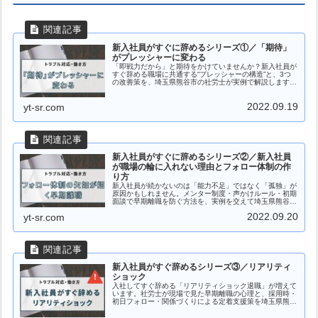
新入社員がすぐに辞めるシリーズ①／「期待」
がプレッシャーに変わる
「即戦力だから」と期待をかけていませんか？新入社員が
すぐ辞める職場に共通する“プレッシャーの構造”と、3つ
の改善策を、埼玉県熊谷市の社労士が実例で解説します。
厳しさよりも「適切な期待」が人を育てます。
2022.09.19
yt-sr.com
新入社員がすぐに辞めるシリーズ②／新入社員
が職場の輪に入れない理由とフォロー体制の作
り方
新入社員が続かないのは「能力不足」ではなく「孤独」が
原因かもしれません。メンター制度・声かけルール・初期
面談で早期離職を防ぐ方法を、実例を交えて埼玉県熊谷市
の社労士がくわしく解説します。
2022.09.20
yt-sr.com
新入社員がすぐ辞めるシリーズ③／リアリティ
ショック
入社してすぐ辞める「リアリティショック退職」が増えて
います。社労士が現場で見た早期離職の心理と、採用時・
初日フォロー・関係づくりによる定着支援策を埼玉県熊谷
市の社労士がくわしく解説します。