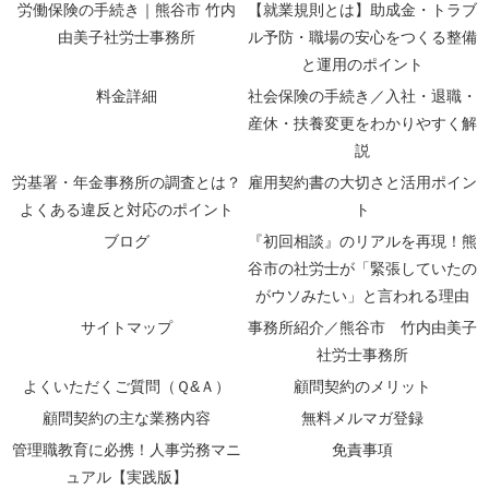
労働保険の手続き｜熊谷市 竹内
【就業規則とは】助成金・トラブ
由美子社労士事務所
ル予防・職場の安心をつくる整備
と運用のポイント
料金詳細
社会保険の手続き／入社・退職・
産休・扶養変更をわかりやすく解
説
労基署・年金事務所の調査とは？
雇用契約書の大切さと活用ポイン
よくある違反と対応のポイント
ト
ブログ
『初回相談』のリアルを再現！熊
谷市の社労士が「緊張していたの
がウソみたい」と言われる理由
サイトマップ
事務所紹介／熊谷市 竹内由美子
社労士事務所
よくいただくご質問（Ｑ&Ａ）
顧問契約のメリット
顧問契約の主な業務内容
無料メルマガ登録
管理職教育に必携！人事労務マニ
免責事項
ュアル【実践版】