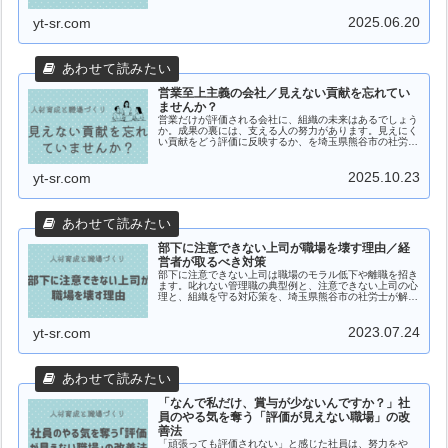
2025.06.20
yt-sr.com
営業至上主義の会社／見えない貢献を忘れてい
ませんか？
営業だけが評価される会社に、組織の未来はあるでしょう
か。成果の裏には、支える人の努力があります。見えにく
い貢献をどう評価に反映するか、を埼玉県熊谷市の社労士
がわかりやすく解説します。
2025.10.23
yt-sr.com
部下に注意できない上司が職場を壊す理由／経
営者が取るべき対策
部下に注意できない上司は職場のモラル低下や離職を招き
ます。叱れない管理職の典型例と、注意できない上司の心
理と、組織を守る対応策を、埼玉県熊谷市の社労士が解
説。
2023.07.24
yt-sr.com
「なんで私だけ、賞与が少ないんですか？」社
員のやる気を奪う「評価が見えない職場」の改
善法
「頑張っても評価されない」と感じた社員は、努力をや