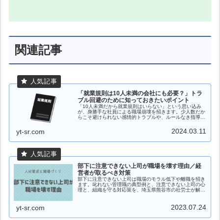
関連記事
「就業規則は10人未満の会社にも必要？」トラ
ブル回避のために知っておきたいポイント
「10人未満だから就業規則はいらない」という思い込み
が、身勝手な社員による職場崩壊を招きます。少人数だか
らこそ避けられない感情的トラブルや、ルールなき指導の
リスクを社労士が具体的に解説。会社をトラブルから守
り、経営者が本来の仕事に集中するための「守りのルー
2024.03.11
yt-sr.com
ル」の重要性を、埼玉県熊谷市の社労士が解説します。
部下に注意できない上司が職場を壊す理由／経
営者が取るべき対策
部下に注意できない上司は職場のモラル低下や離職を招き
ます。叱れない管理職の典型例と、注意できない上司の心
理と、組織を守る対応策を、埼玉県熊谷市の社労士が解
説。
2023.07.24
yt-sr.com