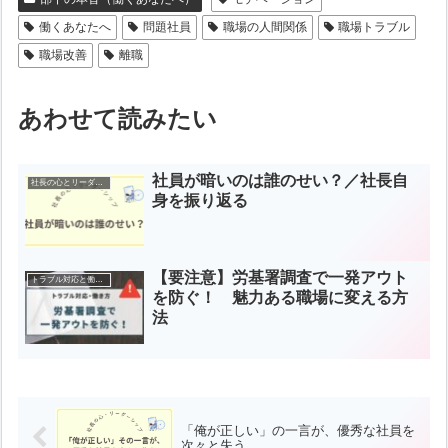
働くあなたへ
問題社員
職場の人間関係
職場トラブル
職場改善
離職
あわせて読みたい
社員が暗いのは誰のせい？／社長自
社長の心とリーダーシップ
身を振り返る
【要注意】労基署調査で一発アウト
トラブル対応と働き方の知恵
を防ぐ！ 魅力ある職場に変える方
法
「俺が正しい」の一言が、優秀な社員を
次々と失う