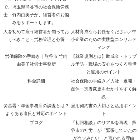
で。埼玉県熊谷市の社会保険労務
士・竹内由美子が、経営者のお悩
みをサポートします。
人を初めて雇う経営者が知ってお
人材育成ならお任せください／中
くべきこと・労務管理と心得
小企業のための実践型コンサルテ
ィング
労働保険の手続き｜熊谷市 竹内
【就業規則とは】助成金・トラブ
由美子社労士事務所
ル予防・職場の安心をつくる整備
と運用のポイント
料金詳細
社会保険の手続き／入社・退職・
産休・扶養変更をわかりやすく解
説
労基署・年金事務所の調査とは？
雇用契約書の大切さと活用ポイン
よくある違反と対応のポイント
ト
ブログ
『初回相談』のリアルを再現！熊
谷市の社労士が「緊張していたの
がウソみたい」と言われる理由