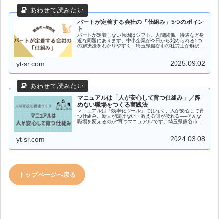
パートが定着する会社の「仕組み」5つのポイン
ト
パートが定着しない原因はシフト、人間関係、待遇など身
近な問題にあります。中小企業が今日から始められる5つ
の解決法をわかりやすく、埼玉県熊谷市の社労士が解説し
ました。
2025.09.02
yt-sr.com
マニュアルは「人が安心して育つ仕組み」／辞
めない職場をつくる実践法
マニュアルは「効率化ツール」ではなく、人が安心して育
つ仕組み。新人が聞けない・教える側が疲れる──そんな
職場を変えるのが“育つマニュアル”です。埼玉県熊谷市社
労士竹内由美子が、定着する職場をつくる実践法を解説。
2024.03.08
yt-sr.com
トップページへ戻る