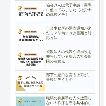
協会けんぽ電子申請、実際
に使ってみました【社労士
の体験メモ】
年金事務所の調査通知が来
たら？準備すべき書類と対
応方法
複数法人の代表や取締役を
兼務している場合の社会保
険の注意点
部下の悪口を言う上司が、
最後に失うもの
職場の身勝手な人を放置し
ない！秩序を守る具体的な