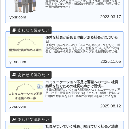
管理職向け人事労務マニュアル。部下育成、採用・定着、
職場トラブルの予防・解決法を網羅的に解説。埼玉の社労
士事務所がサポート。
2023.03.17
yt-sr.com
優秀な社員が辞める理由／ある社長が気づいた
日
優秀な社員が辞めるのは「若者の忍耐不足」ではなく、社
長の発信不足かもしれません。信頼を失う社長の3つの特
徴と、信頼を取り戻す実践ステップを埼玉県熊谷市の社労
士がくわしく解説します。
2025.11.05
yt-sr.com
コミュニケーション不足は退職への一歩～社員
離職を防ぐための社長の声かけ習慣～
社員の退職理由の多くは人間関係やコミュニケーション不
足。社長・管理職が実践すべき「声かけ・傾聴・行動」の
3習慣で離職率を下げ、職場の信頼関係を築く方法を解説
します。
2025.08.12
yt-sr.com
社員がついていく社長、離れていく社長／法違