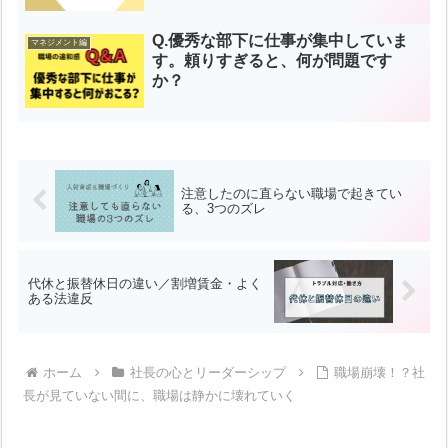
Q.優秀な部下に仕事が集中していま
マネジメント編
す。頼りすぎると、何が問題です
か？
注意したのに直らない職場で起きてい
る、3つのズレ
代休と振替休日の違い／割増賃金・よく
ある法違反
ホーム
社長の心とリーダーシップ
職場崩壊！？社
長が見ていない間に、職場は静かに壊れていく