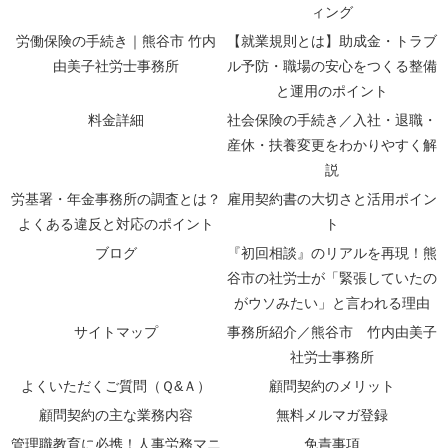
ィング
労働保険の手続き｜熊谷市 竹内
【就業規則とは】助成金・トラブ
由美子社労士事務所
ル予防・職場の安心をつくる整備
と運用のポイント
料金詳細
社会保険の手続き／入社・退職・
産休・扶養変更をわかりやすく解
説
労基署・年金事務所の調査とは？
雇用契約書の大切さと活用ポイン
よくある違反と対応のポイント
ト
ブログ
『初回相談』のリアルを再現！熊
谷市の社労士が「緊張していたの
がウソみたい」と言われる理由
サイトマップ
事務所紹介／熊谷市 竹内由美子
社労士事務所
よくいただくご質問（Ｑ&Ａ）
顧問契約のメリット
顧問契約の主な業務内容
無料メルマガ登録
管理職教育に必携！人事労務マニ
免責事項