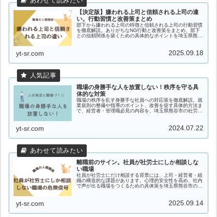
【決定版】嫌われる上司と信頼される上司の違
い。行動習慣と改善策まとめ
部下から嫌われる上司の特徴と信頼される上司の行動習慣
を徹底解説。ありがちなNG行動と改善策をまとめ、部下
との信頼関係を築くための具体的なポイントを埼玉県熊谷
市の社労士が解説します。
2025.09.18
yt-sr.com
職場の身勝手な人を放置しない！秩序を守る具
体的な対策
職場の秩序を乱す身勝手な社員への対応策を徹底解説。就
業規則の整備や指導のポイント、改善を促す具体的方法ま
で、経営者・管理職必見の内容を、埼玉県熊谷市の社労士
が解説します。
2024.07.22
yt-sr.com
離職前のサイン。社員が社労士にしか相談しな
い職場
社員が社労士にだけ相談する背景には、上司・経営者・組
織の構造的な課題があります。心理的安全性を高め、社内
で声が出る職場をつくるための具体策を埼玉県熊谷市の社
労士が紹介します。
2025.09.14
yt-sr.com