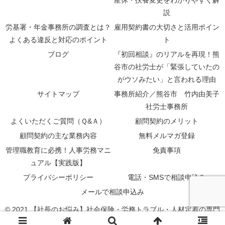
説
労基署・年金事務所の調査とは？
雇用契約書の大切さと活用ポイン
よくある違反と対応のポイント
ト
ブログ
『初回相談』のリアルを再現！熊
谷市の社労士が「緊張していたの
がウソみたい」と言われる理由
サイトマップ
事務所紹介／熊谷市 竹内由美子
社労士事務所
よくいただくご質問（Ｑ&Ａ）
顧問契約のメリット
顧問契約の主な業務内容
無料メルマガ登録
管理職教育に必携！人事労務マニ
免責事項
ュアル【実践版】
プライバシーポリシー
電話・SMSで相談申込み
メールで相談申込み
© 2021 【社長のお悩み】社会保険・労務トラブル・人材定着の専門
家＜公式サイト＞.