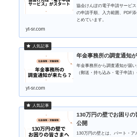
協会けんぽの電子申請サービス
の申請手順、入力範囲、PDF
とめています。
yt-sr.com
年金事務所の調査通知が
年金事務所から調査通知が届い
（郵送・持ち込み・電子申請）
yt-sr.com
130万円の壁でお困り
公開
130万円の壁とは、パート・ア