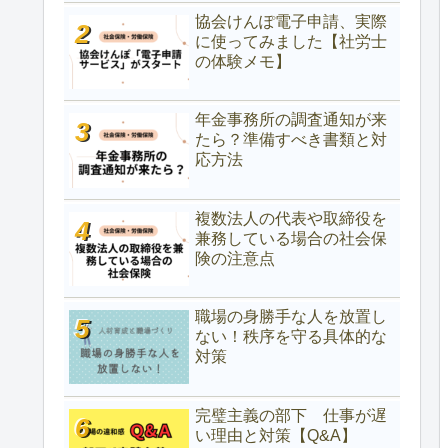
協会けんぽ電子申請、実際
に使ってみました【社労士
の体験メモ】
年金事務所の調査通知が来
たら？準備すべき書類と対
応方法
複数法人の代表や取締役を
兼務している場合の社会保
険の注意点
職場の身勝手な人を放置し
ない！秩序を守る具体的な
対策
完璧主義の部下 仕事が遅
い理由と対策【Q&A】