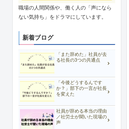
職場の人間関係や、働く人の「声になら
ない気持ち」をドラマにしています。
新着ブログ
「また辞めた」社員が去
る社長の3つの共通点
「今後どうするんです
か？」部下の一言が社長
を変えた
社員が辞める本当の理由
／社労士が聞いた現場の
声