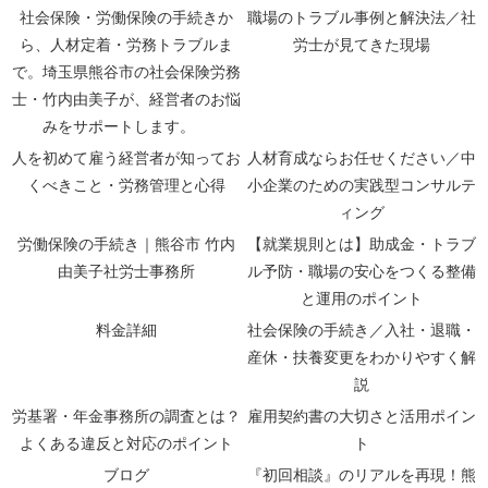
社会保険・労働保険の手続きか
職場のトラブル事例と解決法／社
ら、人材定着・労務トラブルま
労士が見てきた現場
で。埼玉県熊谷市の社会保険労務
士・竹内由美子が、経営者のお悩
みをサポートします。
人を初めて雇う経営者が知ってお
人材育成ならお任せください／中
くべきこと・労務管理と心得
小企業のための実践型コンサルテ
ィング
労働保険の手続き｜熊谷市 竹内
【就業規則とは】助成金・トラブ
由美子社労士事務所
ル予防・職場の安心をつくる整備
と運用のポイント
料金詳細
社会保険の手続き／入社・退職・
産休・扶養変更をわかりやすく解
説
労基署・年金事務所の調査とは？
雇用契約書の大切さと活用ポイン
よくある違反と対応のポイント
ト
ブログ
『初回相談』のリアルを再現！熊