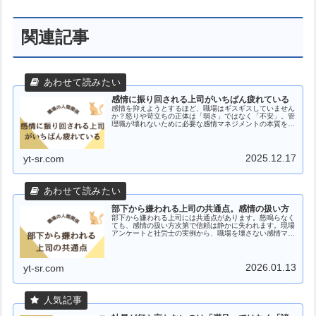
関連記事
感情に振り回される上司がいちばん疲れている
感情を抑えようとするほど、職場はギスギスしていません
か？怒りや苛立ちの正体は「弱さ」ではなく「不安」。管
理職が壊れないために必要な感情マネジメントの本質を、
埼玉県熊谷市の社労士が現場目線で解説します。
2025.12.17
yt-sr.com
部下から嫌われる上司の共通点。感情の扱い方
部下から嫌われる上司には共通点があります。怒鳴らなく
ても、感情の扱い方次第で信頼は静かに失われます。現場
アンケートと社労士の実例から、職場を壊さない感情マネ
ジメントを解説します。
2026.01.13
yt-sr.com