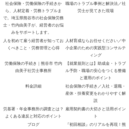
社会保険・労働保険の手続きか
職場のトラブル事例と解決法／社
ら、人材定着・労務トラブルま
労士が見てきた現場
で。埼玉県熊谷市の社会保険労務
士・竹内由美子が、経営者のお悩
みをサポートします。
人を初めて雇う経営者が知ってお
人材育成ならお任せください／中
くべきこと・労務管理と心得
小企業のための実践型コンサルテ
ィング
労働保険の手続き｜熊谷市 竹内
【就業規則とは】助成金・トラブ
由美子社労士事務所
ル予防・職場の安心をつくる整備
と運用のポイント
料金詳細
社会保険の手続き／入社・退職・
産休・扶養変更をわかりやすく解
説
労基署・年金事務所の調査とは？
雇用契約書の大切さと活用ポイン
よくある違反と対応のポイント
ト
ブログ
『初回相談』のリアルを再現！熊